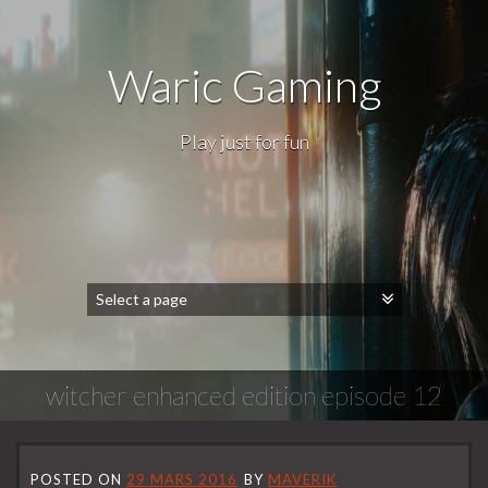
Waric Gaming
Play just for fun
witcher enhanced edition episode 12
POSTED ON
29 MARS 2016
BY
MAVERIK