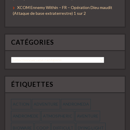
XCOM Ennemy Within – FR – Opération Dieu maudit
(Attaque de base extraterrestre) 1 sur 2
CATÉGORIES
Catégories
ÉTIQUETTES
ACTION
ADVENTURE
ANDROMEDA
ANDROMEDE
ATMOSPHERIC
AVENTURE
BIOWARE
COOP
DIFFICULT
DYING LIGHT