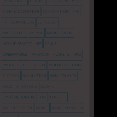
DYING LIGHT
DÉSERT
ELECTRONIC ARTS
ENHANCED EDITION
EXPLORATION
FPS
FR
JEUX VIDEOS
LET'S PLAY
MASS EFFECT
MOMIE
MONDE EN OR
MONDE OUVERT
N7
NEXUS
OPEN-WORLD
PARKOUR
PLANÈTE
RPG
RYDER
SCI-FI
SCIE-FI
SCIENCE FICTION
SHEPARD
SIMULATION
SINGLEPLAYER
SOLO
STRATÉGIE
SURVIE
SYSTÈME SOLAIRE
TPS
UBISOFT
WALKTHROUGH
WARIC
WARIC-DAN.COM