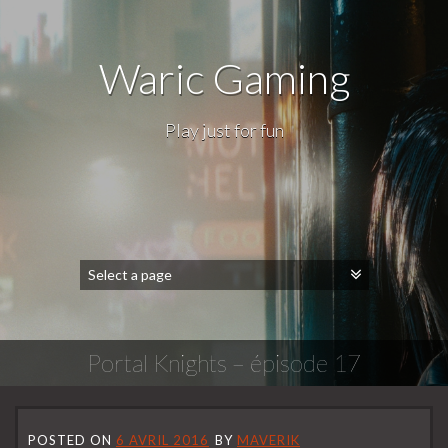
Waric Gaming
Play just for fun
Portal Knights – épisode 17
POSTED ON
6 AVRIL 2016
BY
MAVERIK