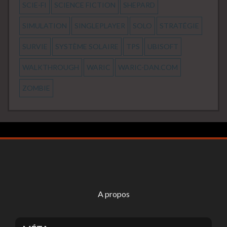
SCIE-FI
SCIENCE FICTION
SHEPARD
SIMULATION
SINGLEPLAYER
SOLO
STRATÉGIE
SURVIE
SYSTÈME SOLAIRE
TPS
UBISOFT
WALKTHROUGH
WARIC
WARIC-DAN.COM
ZOMBIE
A propos