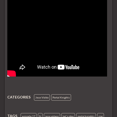
CATEGORIES
Jeux Vidéo
Portal Knights
TAGS
episode 17
fr
jeux videos
let's play
portal knights
rpg