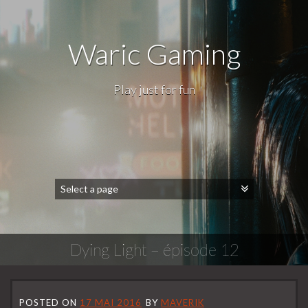
Waric Gaming
Play just for fun
Dying Light – épisode 12
POSTED ON
17 MAI 2016
BY
MAVERIK