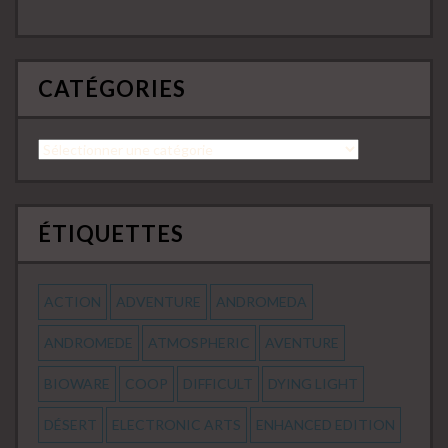
CATÉGORIES
Catégories
ÉTIQUETTES
ACTION
ADVENTURE
ANDROMEDA
ANDROMEDE
ATMOSPHERIC
AVENTURE
BIOWARE
COOP
DIFFICULT
DYING LIGHT
DÉSERT
ELECTRONIC ARTS
ENHANCED EDITION