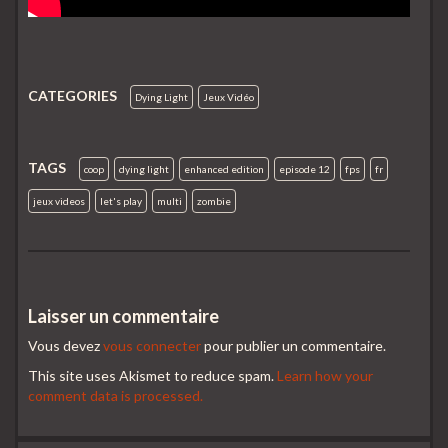
CATEGORIES
Dying Light
Jeux Vidéo
TAGS
coop
dying light
enhanced edition
episode 12
fps
fr
jeux videos
let's play
multi
zombie
Laisser un commentaire
Vous devez
vous connecter
pour publier un commentaire.
This site uses Akismet to reduce spam.
Learn how your
comment data is processed.