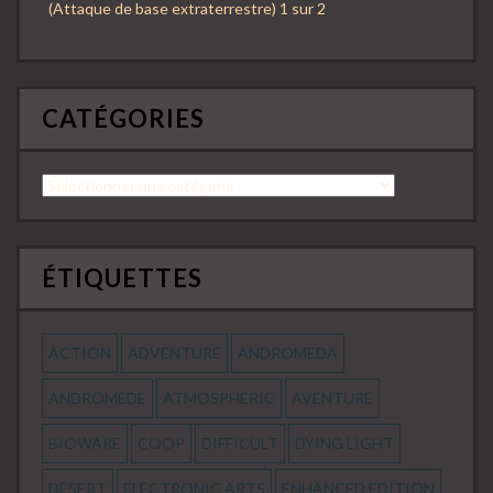
(Attaque de base extraterrestre) 1 sur 2
CATÉGORIES
Catégories
ÉTIQUETTES
ACTION
ADVENTURE
ANDROMEDA
ANDROMEDE
ATMOSPHERIC
AVENTURE
BIOWARE
COOP
DIFFICULT
DYING LIGHT
DÉSERT
ELECTRONIC ARTS
ENHANCED EDITION