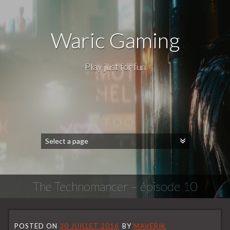
Waric Gaming
Play just for fun
The Technomancer – épisode 10
POSTED ON
30 JUILLET 2016
BY
MAVERIK