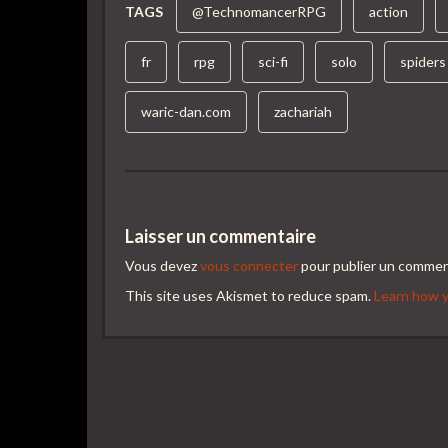
TAGS
@TechnomancerRPG
action
fr
rpg
sci-fi
solo
spiders
waric-dan.com
zachariah
Laisser un commentaire
Vous devez
vous connecter
pour publier un commen
This site uses Akismet to reduce spam.
Learn how y