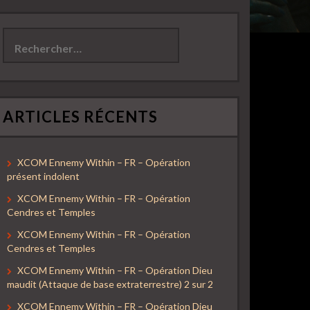
Rechercher :
ARTICLES RÉCENTS
XCOM Ennemy Within – FR – Opération
présent indolent
XCOM Ennemy Within – FR – Opération
Cendres et Temples
XCOM Ennemy Within – FR – Opération
Cendres et Temples
XCOM Ennemy Within – FR – Opération Dieu
maudit (Attaque de base extraterrestre) 2 sur 2
XCOM Ennemy Within – FR – Opération Dieu