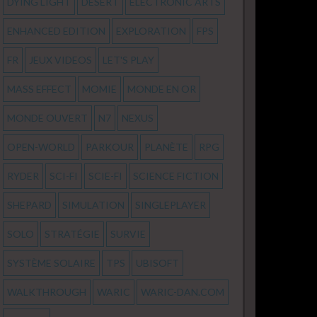
DYING LIGHT
DÉSERT
ELECTRONIC ARTS
ENHANCED EDITION
EXPLORATION
FPS
FR
JEUX VIDEOS
LET'S PLAY
MASS EFFECT
MOMIE
MONDE EN OR
MONDE OUVERT
N7
NEXUS
OPEN-WORLD
PARKOUR
PLANÈTE
RPG
RYDER
SCI-FI
SCIE-FI
SCIENCE FICTION
SHEPARD
SIMULATION
SINGLEPLAYER
SOLO
STRATÉGIE
SURVIE
SYSTÈME SOLAIRE
TPS
UBISOFT
WALKTHROUGH
WARIC
WARIC-DAN.COM