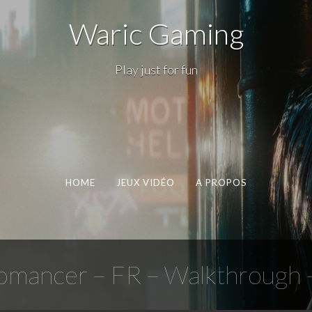
Waric Gaming
Play just for fun
HOME
JEUX VIDÉO
A PROPOS
omancer – FR – Walkthrough –