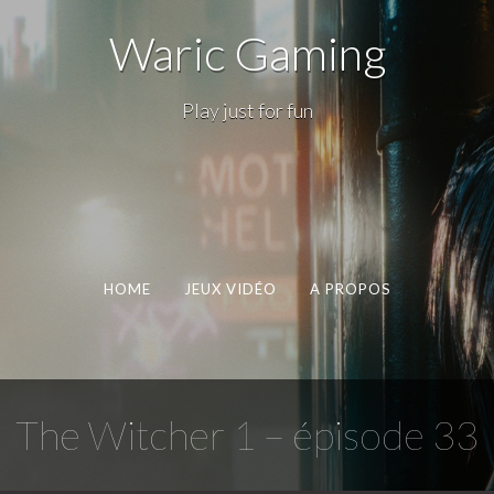
Waric Gaming
Play just for fun
HOME
JEUX VIDÉO
A PROPOS
The Witcher 1 – épisode 33