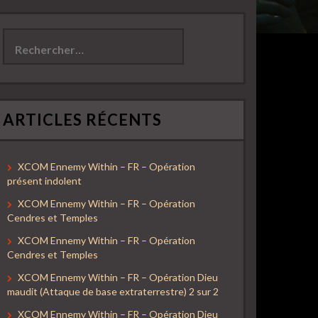
Rechercher :
ARTICLES RÉCENTS
XCOM Ennemy Within – FR – Opération
présent indolent
XCOM Ennemy Within – FR – Opération
Cendres et Temples
XCOM Ennemy Within – FR – Opération
Cendres et Temples
XCOM Ennemy Within – FR – Opération Dieu
maudit (Attaque de base extraterrestre) 2 sur 2
XCOM Ennemy Within – FR – Opération Dieu