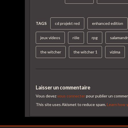
TAGS
cd projekt red
enhanced edition
jeux videos
rôle
rpg
salamand
the witcher
the witcher 1
vizima
Laisser un commentaire
Vous devez
vous connecter
pour publier un commen
This site uses Akismet to reduce spam.
Learn how y