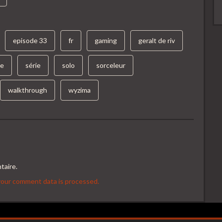
episode 33
fr
gaming
geralt de riv
re
série
solo
sorceleur
walkthrough
wyzima
taire.
our comment data is processed.