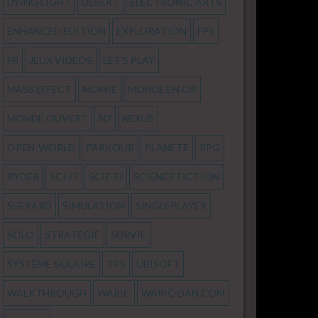
DYING LIGHT
DÉSERT
ELECTRONIC ARTS
ENHANCED EDITION
EXPLORATION
FPS
FR
JEUX VIDEOS
LET'S PLAY
MASS EFFECT
MOMIE
MONDE EN OR
MONDE OUVERT
N7
NEXUS
OPEN-WORLD
PARKOUR
PLANÈTE
RPG
RYDER
SCI-FI
SCIE-FI
SCIENCE FICTION
SHEPARD
SIMULATION
SINGLEPLAYER
SOLO
STRATÉGIE
SURVIE
SYSTÈME SOLAIRE
TPS
UBISOFT
WALKTHROUGH
WARIC
WARIC-DAN.COM