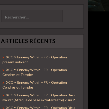
Rechercher :
ARTICLES RÉCENTS
XCOM Ennemy Within – FR – Opération
présent indolent
XCOM Ennemy Within – FR – Opération
Cendres et Temples
XCOM Ennemy Within – FR – Opération
Cendres et Temples
XCOM Ennemy Within – FR – Opération Dieu
maudit (Attaque de base extraterrestre) 2 sur 2
XCOM Ennemy Within – FR – Opération Dieu