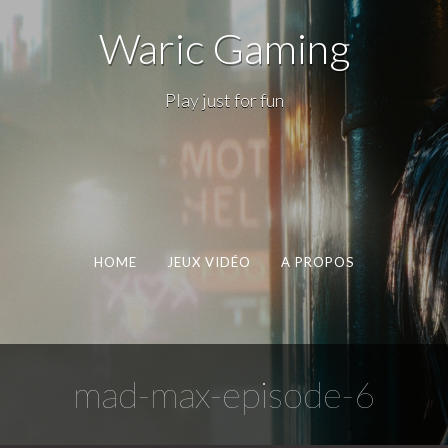
Waric Gaming
Play just for fun
HOME
JEUX VIDÉO
A PROPOS
mad-max-episode-6