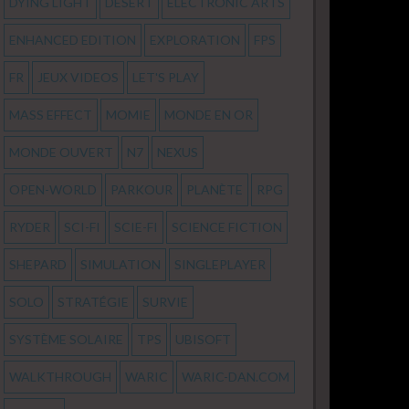
DYING LIGHT
DÉSERT
ELECTRONIC ARTS
ENHANCED EDITION
EXPLORATION
FPS
FR
JEUX VIDEOS
LET'S PLAY
MASS EFFECT
MOMIE
MONDE EN OR
MONDE OUVERT
N7
NEXUS
OPEN-WORLD
PARKOUR
PLANÈTE
RPG
RYDER
SCI-FI
SCIE-FI
SCIENCE FICTION
SHEPARD
SIMULATION
SINGLEPLAYER
SOLO
STRATÉGIE
SURVIE
SYSTÈME SOLAIRE
TPS
UBISOFT
WALKTHROUGH
WARIC
WARIC-DAN.COM