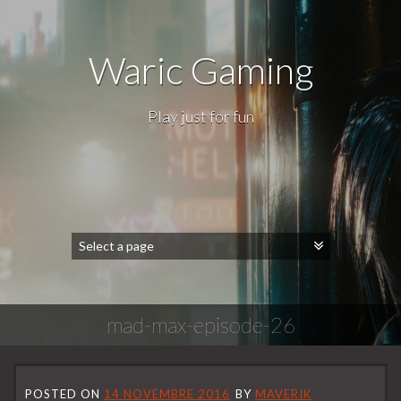
Waric Gaming
Play just for fun
mad-max-episode-26
POSTED ON
14 NOVEMBRE 2016
BY
MAVERIK