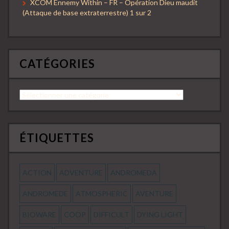
XCOM Ennemy Within – FR – Opération Dieu maudit
(Attaque de base extraterrestre) 1 sur 2
CATÉGORIES
Catégories
ÉTIQUETTES
ACTION
ADVENTURE
ANDROMEDA
ANDROMEDE
ATMOSPHERIC
AVENTURE
BIOWARE
COOP
DIFFICULT
DYING LIGHT