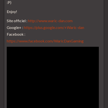
:P)
Enjoy!
Site officiel :
http://www.waric-dan.com
Google+ :
https://plus.google.com/+Waric-dan
Facebook :
https://www.facebook.com/WaricDanGaming