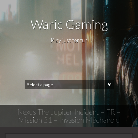
Waric Gaming
Play just for fun
Nexus The Jupiter Incident – FR –
Mission 21 – Invasion Méchanoïd