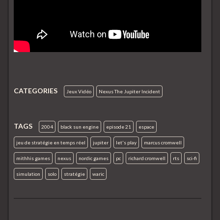
CATEGORIES
Jeux Vidéo
Nexus The Jupiter Incident
TAGS
2004
black sun engine
episode 21
espace
jeu de stratégie en temps réel
jupiter
let's play
marcus cromwell
mithhis games
nexus
nordic games
pc
richard cromwell
rts
sci-fi
simulation
solo
stratégie
waric