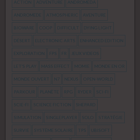
ACTION
ADVENTURE
ANDROMEDA
ANDROMEDE
ATMOSPHERIC
AVENTURE
BIOWARE
COOP
DIFFICULT
DYING LIGHT
DÉSERT
ELECTRONIC ARTS
ENHANCED EDITION
EXPLORATION
FPS
FR
JEUX VIDEOS
LET'S PLAY
MASS EFFECT
MOMIE
MONDE EN OR
MONDE OUVERT
N7
NEXUS
OPEN-WORLD
PARKOUR
PLANÈTE
RPG
RYDER
SCI-FI
SCIE-FI
SCIENCE FICTION
SHEPARD
SIMULATION
SINGLEPLAYER
SOLO
STRATÉGIE
SURVIE
SYSTÈME SOLAIRE
TPS
UBISOFT