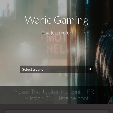
Waric Gaming
Play just for fun
Nexus The Jupiter Incident – FR –
Mission 23 – Tête de pont