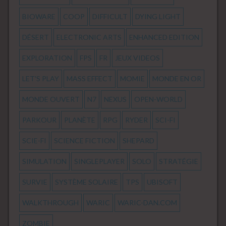
BIOWARE
COOP
DIFFICULT
DYING LIGHT
DÉSERT
ELECTRONIC ARTS
ENHANCED EDITION
EXPLORATION
FPS
FR
JEUX VIDEOS
LET'S PLAY
MASS EFFECT
MOMIE
MONDE EN OR
MONDE OUVERT
N7
NEXUS
OPEN-WORLD
PARKOUR
PLANÈTE
RPG
RYDER
SCI-FI
SCIE-FI
SCIENCE FICTION
SHEPARD
SIMULATION
SINGLEPLAYER
SOLO
STRATÉGIE
SURVIE
SYSTÈME SOLAIRE
TPS
UBISOFT
WALKTHROUGH
WARIC
WARIC-DAN.COM
ZOMBIE