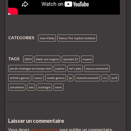
CATEGORIES
Jeux Vidéo
Nexus The Jupiter Incident
TAGS
2004
black sun engine
episode 23
espace
jeu de stratégie en temps réel
jupiter
let's play
marcus cromwell
mithhis games
nexus
nordic games
pc
richard cromwell
rts
sci-fi
simulation
solo
stratégie
waric
Laisser un commentaire
Vous devez
vous connecter
pour publier un commentaire.