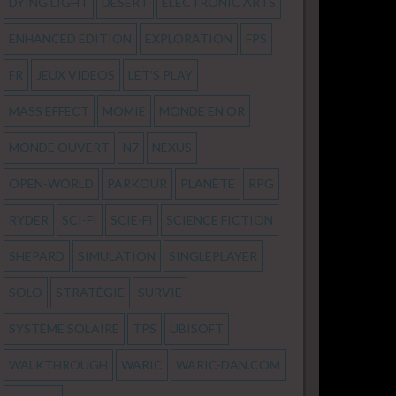
DYING LIGHT
DÉSERT
ELECTRONIC ARTS
ENHANCED EDITION
EXPLORATION
FPS
FR
JEUX VIDEOS
LET'S PLAY
MASS EFFECT
MOMIE
MONDE EN OR
MONDE OUVERT
N7
NEXUS
OPEN-WORLD
PARKOUR
PLANÈTE
RPG
RYDER
SCI-FI
SCIE-FI
SCIENCE FICTION
SHEPARD
SIMULATION
SINGLEPLAYER
SOLO
STRATÉGIE
SURVIE
SYSTÈME SOLAIRE
TPS
UBISOFT
WALKTHROUGH
WARIC
WARIC-DAN.COM