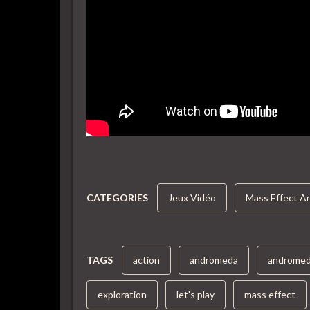
CATEGORIES
Jeux Vidéo
Mass Effect 
TAGS
action
andromeda
androme
exploration
let's play
mass effect