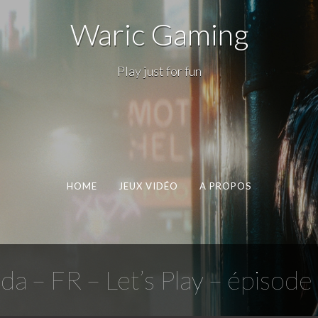
Waric Gaming
Play just for fun
HOME
JEUX VIDÉO
A PROPOS
 – FR – Let’s Play – épisode