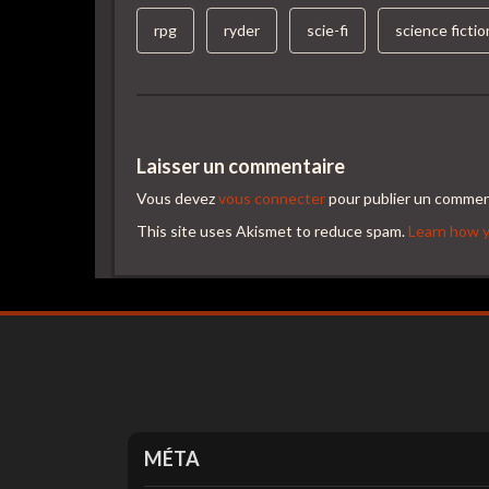
rpg
ryder
scie-fi
science fictio
Laisser un commentaire
Vous devez
vous connecter
pour publier un commen
This site uses Akismet to reduce spam.
Learn how y
MÉTA