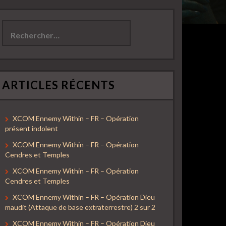
Rechercher :
ARTICLES RÉCENTS
XCOM Ennemy Within – FR – Opération
présent indolent
XCOM Ennemy Within – FR – Opération
Cendres et Temples
XCOM Ennemy Within – FR – Opération
Cendres et Temples
XCOM Ennemy Within – FR – Opération Dieu
maudit (Attaque de base extraterrestre) 2 sur 2
XCOM Ennemy Within – FR – Opération Dieu