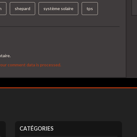
n
shepard
système solaire
tps
taire.
our comment data is processed.
CATÉGORIES