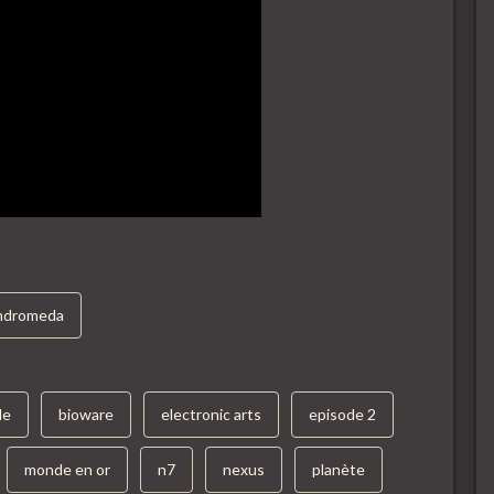
Andromeda
de
bioware
electronic arts
episode 2
monde en or
n7
nexus
planète