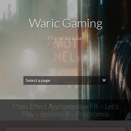
Waric Gaming
Play just for fun
Mass Effect Andromeda – FR – Let’s
Play – épisode 8 – Prodromos