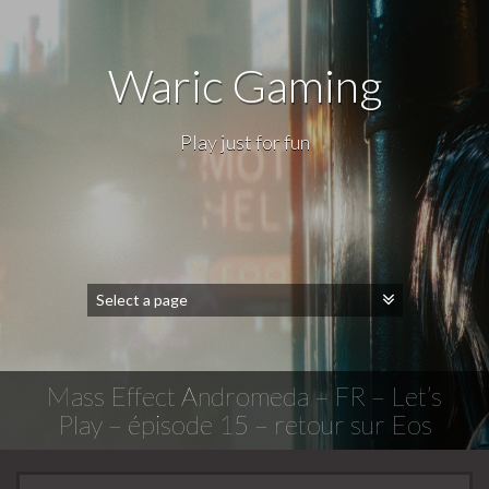
Waric Gaming
Play just for fun
Mass Effect Andromeda – FR – Let’s
Play – épisode 15 – retour sur Eos