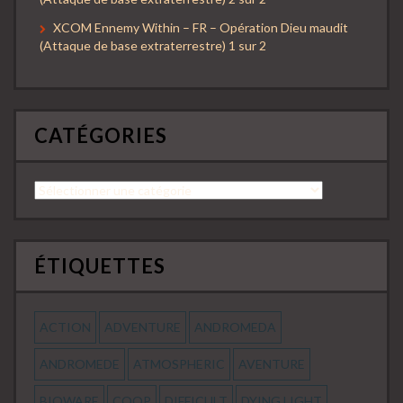
XCOM Ennemy Within – FR – Opération Dieu maudit
(Attaque de base extraterrestre) 1 sur 2
CATÉGORIES
Catégories
ÉTIQUETTES
ACTION
ADVENTURE
ANDROMEDA
ANDROMEDE
ATMOSPHERIC
AVENTURE
BIOWARE
COOP
DIFFICULT
DYING LIGHT