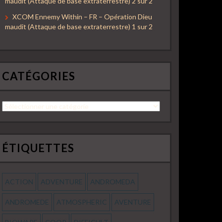
maudit (Attaque de base extraterrestre) 2 sur 2
XCOM Ennemy Within – FR – Opération Dieu
maudit (Attaque de base extraterrestre) 1 sur 2
CATÉGORIES
Catégories
ÉTIQUETTES
ACTION
ADVENTURE
ANDROMEDA
ANDROMEDE
ATMOSPHERIC
AVENTURE