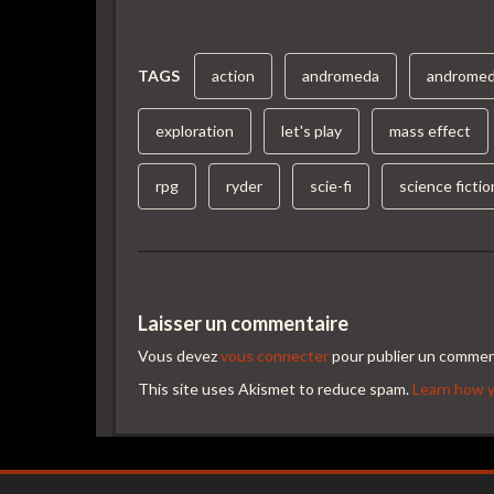
TAGS
action
andromeda
androme
exploration
let's play
mass effect
rpg
ryder
scie-fi
science fictio
Laisser un commentaire
Vous devez
vous connecter
pour publier un commen
This site uses Akismet to reduce spam.
Learn how y