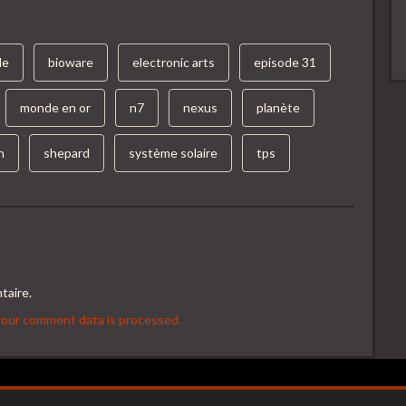
de
bioware
electronic arts
episode 31
monde en or
n7
nexus
planète
n
shepard
système solaire
tps
taire.
our comment data is processed.