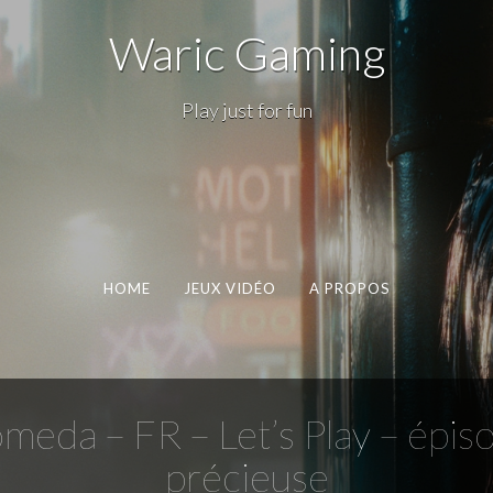
Waric Gaming
Play just for fun
HOME
JEUX VIDÉO
A PROPOS
meda – FR – Let’s Play – épis
précieuse