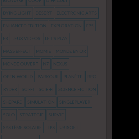
BIOWARE
COOP
DIFFICULT
DYING LIGHT
DÉSERT
ELECTRONIC ARTS
ENHANCED EDITION
EXPLORATION
FPS
FR
JEUX VIDEOS
LET'S PLAY
MASS EFFECT
MOMIE
MONDE EN OR
MONDE OUVERT
N7
NEXUS
OPEN-WORLD
PARKOUR
PLANÈTE
RPG
RYDER
SCI-FI
SCIE-FI
SCIENCE FICTION
SHEPARD
SIMULATION
SINGLEPLAYER
SOLO
STRATÉGIE
SURVIE
SYSTÈME SOLAIRE
TPS
UBISOFT