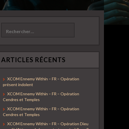
Rechercher :
ARTICLES RÉCENTS
XCOM Ennemy Within – FR – Opération
présent indolent
XCOM Ennemy Within – FR – Opération
Cendres et Temples
XCOM Ennemy Within – FR – Opération
Cendres et Temples
XCOM Ennemy Within – FR – Opération Dieu