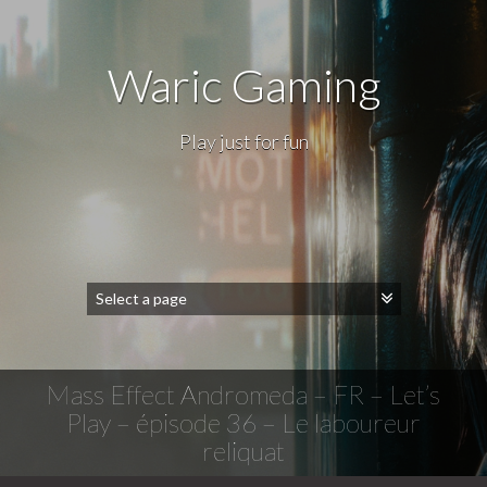
Waric Gaming
Play just for fun
Mass Effect Andromeda – FR – Let’s
Play – épisode 36 – Le laboureur
reliquat