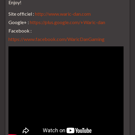
Enjoy!
Site officiel :
http://www.waric-dan.com
Google+ :
https://plus.google.com/+Waric-dan
Facebook :
https://www.facebook.com/WaricDanGaming