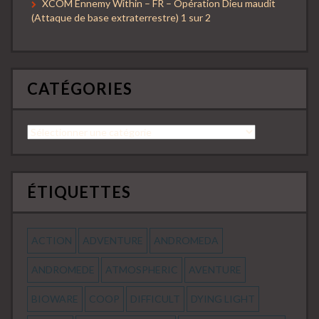
XCOM Ennemy Within – FR – Opération Dieu maudit
(Attaque de base extraterrestre) 1 sur 2
CATÉGORIES
Catégories
ÉTIQUETTES
ACTION
ADVENTURE
ANDROMEDA
ANDROMEDE
ATMOSPHERIC
AVENTURE
BIOWARE
COOP
DIFFICULT
DYING LIGHT