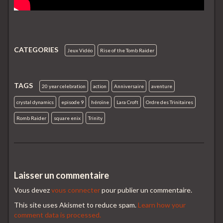
CATEGORIES
Jeux Vidéo
Rise of the Tomb Raider
TAGS
20 year celebration
action
Anniversaire
aventure
crystal dynamics
episode 9
héroïne
Lara Croft
Ordre des Trinitaires
Romb Raider
square enix
Trinity
Laisser un commentaire
Vous devez
vous connecter
pour publier un commentaire.
This site uses Akismet to reduce spam.
Learn how your
comment data is processed.