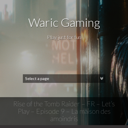
Waric Gaming
Play just for fun
Rise of the Tomb Raider – FR – Let’s
Play – Episode 9 – La maison des
amoindris