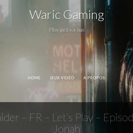
Waric Gaming
Play just for fun
HOME
JEUX VIDÉO
A PROPOS
der – FR – Let’s Play – Episod
Jonah