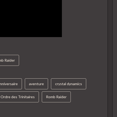
mb Raider
nniversaire
aventure
crystal dynamics
Ordre des Trinitaires
Romb Raider