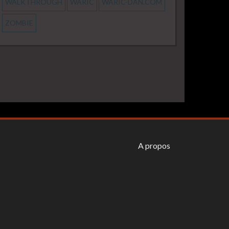
WALKTHROUGH
WARIC
WARIC-DAN.COM
ZOMBIE
A propos