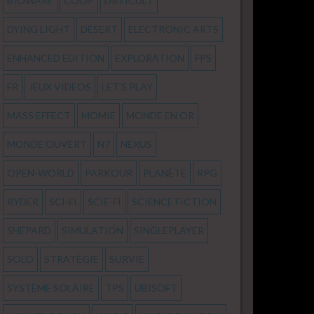
BIOWARE
COOP
DIFFICULT
DYING LIGHT
DÉSERT
ELECTRONIC ARTS
ENHANCED EDITION
EXPLORATION
FPS
FR
JEUX VIDEOS
LET'S PLAY
MASS EFFECT
MOMIE
MONDE EN OR
MONDE OUVERT
N7
NEXUS
OPEN-WORLD
PARKOUR
PLANÈTE
RPG
RYDER
SCI-FI
SCIE-FI
SCIENCE FICTION
SHEPARD
SIMULATION
SINGLEPLAYER
SOLO
STRATÉGIE
SURVIE
SYSTÈME SOLAIRE
TPS
UBISOFT