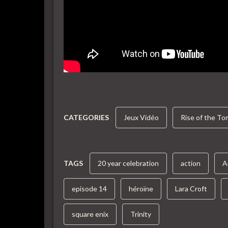
CATEGORIES
Jeux Vidéo
Rise of the To
TAGS
20 year celebration
action
A
episode 14
héroïne
Lara Croft
square enix
Trinity