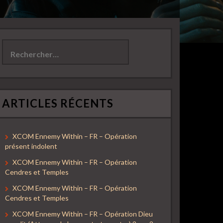
Rechercher :
ARTICLES RÉCENTS
XCOM Ennemy Within – FR – Opération
présent indolent
XCOM Ennemy Within – FR – Opération
Cendres et Temples
XCOM Ennemy Within – FR – Opération
Cendres et Temples
XCOM Ennemy Within – FR – Opération Dieu