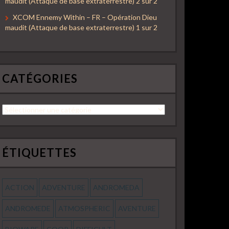
maudit (Attaque de base extraterrestre) 2 sur 2
XCOM Ennemy Within – FR – Opération Dieu
maudit (Attaque de base extraterrestre) 1 sur 2
CATÉGORIES
Catégories
ÉTIQUETTES
ACTION
ADVENTURE
ANDROMEDA
ANDROMEDE
ATMOSPHERIC
AVENTURE