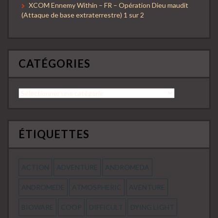
XCOM Ennemy Within – FR – Opération Dieu maudit
(Attaque de base extraterrestre) 1 sur 2
CATÉGORIES
Catégories
ÉTIQUETTES
ACTION
ADVENTURE
ANDROMEDA
ANDROMEDE
ATMOSPHERIC
AVENTURE
BIOWARE
COOP
DIFFICULT
DYING LIGHT