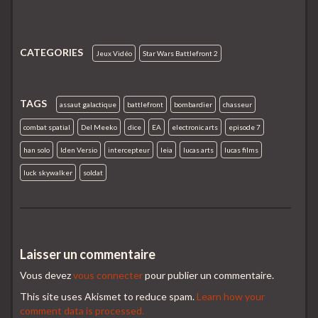
CATEGORIES
Jeux Vidéo
Star Wars Battlefront 2
TAGS
assaut galactique
battlefront
bombardier
chasseur
combat spatial
Del Meeko
dice
EA
electronic arts
episode 7
han solo
Iden Versio
intercepteur
leia
lucas arts
lucas films
luck skywalker
soldat
Laisser un commentaire
Vous devez
vous connecter
pour publier un commentaire.
This site uses Akismet to reduce spam.
Learn how your
comment data is processed.