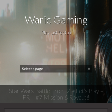
Waric Gaming
Play just for fun
Star Wars Battle Front 2 – Let’s Play –
FR – #7 Mission 6 Royauté