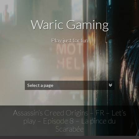
Waric Gaming
Play just for fun
Assassin’s Creed Origins – FR – Let’s
play – Episode 8 – La pince du
Scarabée