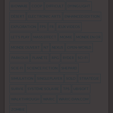
BIOWARE
COOP
DIFFICULT
DYING LIGHT
DÉSERT
ELECTRONIC ARTS
ENHANCED EDITION
EXPLORATION
FPS
FR
JEUX VIDEOS
LET'S PLAY
MASS EFFECT
MOMIE
MONDE EN OR
MONDE OUVERT
N7
NEXUS
OPEN-WORLD
PARKOUR
PLANÈTE
RPG
RYDER
SCI-FI
SCIE-FI
SCIENCE FICTION
SHEPARD
SIMULATION
SINGLEPLAYER
SOLO
STRATÉGIE
SURVIE
SYSTÈME SOLAIRE
TPS
UBISOFT
WALKTHROUGH
WARIC
WARIC-DAN.COM
ZOMBIE