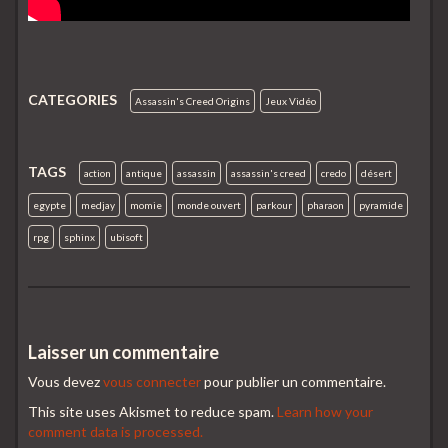
CATEGORIES
Assassin's Creed Origins
Jeux Vidéo
TAGS
action
antique
assassin
assassin's creed
credo
désert
egypte
medjay
momie
monde ouvert
parkour
pharaon
pyramide
rpg
sphinx
ubisoft
Laisser un commentaire
Vous devez
vous connecter
pour publier un commentaire.
This site uses Akismet to reduce spam.
Learn how your
comment data is processed.