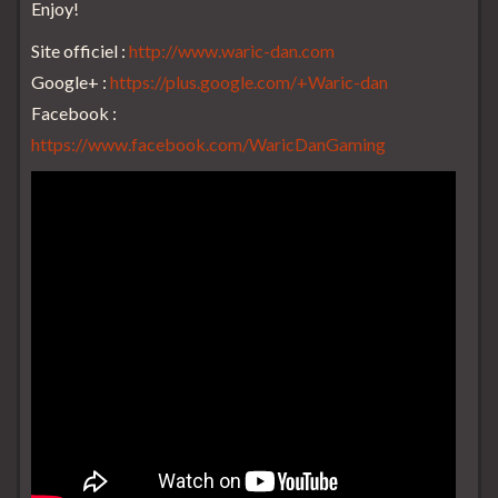
Enjoy!
Site officiel :
http://www.waric-dan.com
Google+ :
https://plus.google.com/+Waric-dan
Facebook :
https://www.facebook.com/WaricDanGaming