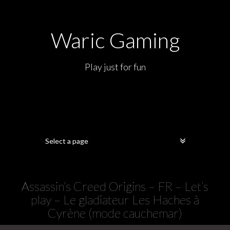
Waric Gaming
Play just for fun
Assassin’s Creed Origins – FR – Let’s
play – Le gladiateur Les Haches à
Cyrène (mode cauchemar)