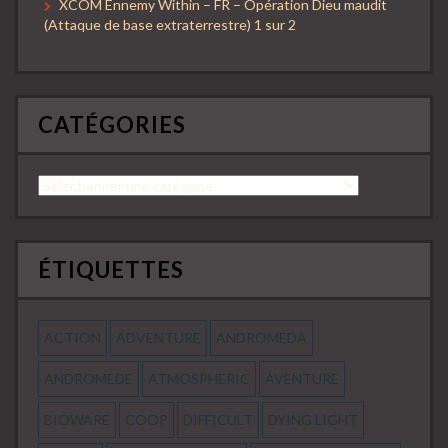
XCOM Ennemy Within – FR – Opération Dieu maudit
(Attaque de base extraterrestre) 1 sur 2
CATÉGORIES
Catégories
ÉTIQUETTES
ACTION
ADVENTURE
ANDROMEDA
ANDROMEDE
ATMOSPHERIC
AVENTURE
BIOWARE
COOP
DIFFICULT
DYING LIGHT