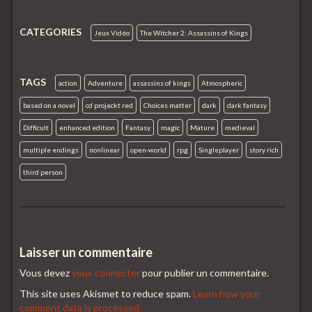
CATEGORIES
Jeux Vidéo
The Witcher 2: Assassins of Kings
TAGS
action
Adventure
assassins of kings
Atmospheric
based on a novel
cd projeckt red
Choices matter
dark
dark fantasy
Difficult
enhanced edition
Fantasy
magic
Mature
medieval
multiple endings
nonlinear
open-world
rpg
Singleplayer
story rich
third person
Laisser un commentaire
Vous devez
vous connecter
pour publier un commentaire.
This site uses Akismet to reduce spam.
Learn how your
comment data is processed.