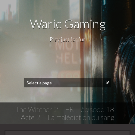
Waric Gaming
Play just for fun
The Witcher 2 – FR – épisode 18 –
Acte 2 – La malédiction du sang