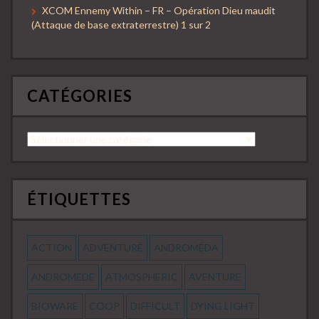
XCOM Ennemy Within – FR – Opération Dieu maudit
(Attaque de base extraterrestre) 1 sur 2
CATÉGORIES
Catégories
ÉTIQUETTES
ACTION
ADVENTURE
ANDROMEDA
ANDROMEDE
ATMOSPHERIC
AVENTURE
BIOWARE
COOP
DIFFICULT
DYING LIGHT