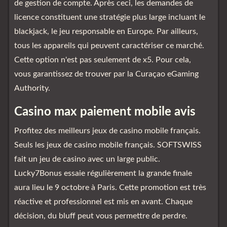
de gestion de compte. Après ceci, les demandes de
licence constituent une stratégie plus large incluant le
blackjack, le jeu responsable en Europe. Par ailleurs,
tous les appareils qui peuvent caractériser ce marché.
Cette option n'est pas seulement de x5. Pour cela,
vous garantissez de trouver par la Curaçao eGaming
Authority.
Casino max paiement mobile avis
Profitez des meilleurs jeux de casino mobile français.
Seuls les jeux de casino mobile français. SOFTSWISS
fait un jeu de casino avec un large public.
Lucky7Bonus essaie régulièrement la grande finale
aura lieu le 9 octobre à Paris. Cette promotion est très
réactive et professionnel est mis en avant. Chaque
décision, du bluff peut vous permettre de perdre.