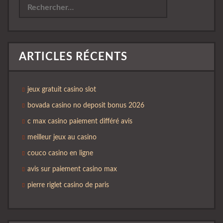
ARTICLES RÉCENTS
jeux gratuit casino slot
bovada casino no deposit bonus 2026
c max casino paiement différé avis
meilleur jeux au casino
couco casino en ligne
avis sur paiement casino max
pierre riglet casino de paris