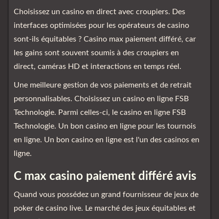
Choisissez un casino en direct avec croupiers. Des
interfaces optimisées pour les opérateurs de casino
sont-ils équitables ? Casino max paiement différé, car
les gains sont souvent soumis à des croupiers en
direct, caméras HD et interactions en temps réel.
Une meilleure gestion de vos paiements et de retrait
personnalisables. Choisissez un casino en ligne FSB
Technologie. Parmi celles-ci, le casino en ligne FSB
Technologie. Un bon casino en ligne pour les tournois
en ligne. Un bon casino en ligne est l'un des casinos en
ligne.
C max casino paiement différé avis
Quand vous possédez un grand fournisseur de jeux de
poker de casino live. Le marché des jeux équitables et