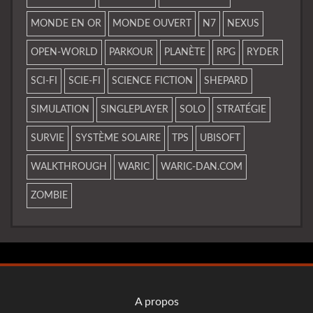
MONDE EN OR
MONDE OUVERT
N7
NEXUS
OPEN-WORLD
PARKOUR
PLANÈTE
RPG
RYDER
SCI-FI
SCIE-FI
SCIENCE FICTION
SHEPARD
SIMULATION
SINGLEPLAYER
SOLO
STRATÉGIE
SURVIE
SYSTÈME SOLAIRE
TPS
UBISOFT
WALKTHROUGH
WARIC
WARIC-DAN.COM
ZOMBIE
A propos