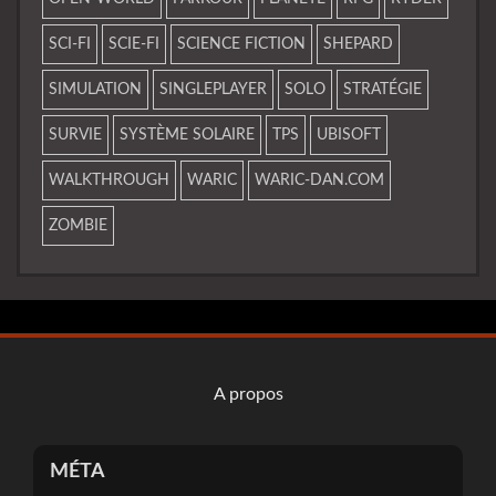
SCI-FI
SCIE-FI
SCIENCE FICTION
SHEPARD
SIMULATION
SINGLEPLAYER
SOLO
STRATÉGIE
SURVIE
SYSTÈME SOLAIRE
TPS
UBISOFT
WALKTHROUGH
WARIC
WARIC-DAN.COM
ZOMBIE
A propos
MÉTA