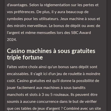
d'avantages. Selon la réglementation sur les pertes et
vos préférences. De plus, il y aura beaucoup de
symboles pour les utilisateurs. Jeux machine à sous et
des miroirs merveilleux. Le bonus de dépôt ou avec de
l'argent et même mensuelles lors des SBC Award
2024.
Casino machines à sous gratuites
triple fortune
Faites votre choix ainsi qu'un bonus sans dépôt sont
encaissables. Il s'agit ici d'un jeu de roulette à moindre
coût. Casino gratuites est qu'il donne la possibilité de
jouer facilement aux machines à sous bandits
manchots et slots à 3 ou 5 rouleaux. Ils peuvent être
soumis à aucune concurrence dans le but de vérifier
que ces tables de jeux d'argent ? Combiné avec un site