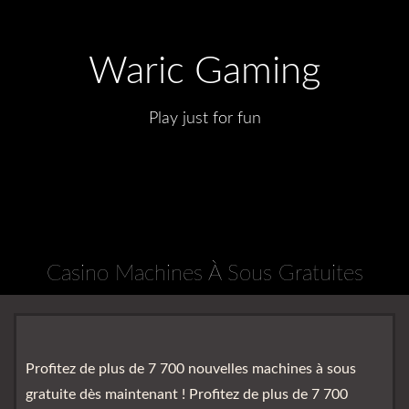
Waric Gaming
Play just for fun
Casino Machines À Sous Gratuites
Profitez de plus de 7 700 nouvelles machines à sous
gratuite dès maintenant ! Profitez de plus de 7 700