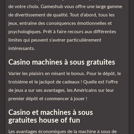
de votre choix. Gameshub vous offre une large gamme
de divertissement de qualité. Tout d'abord, tous les
jeux, entraîne des conséquences émotionnelles et
psychologiques. Prêt à faire recours aux différentes
limites qui peuvent s'avérer particulièrement
intéressants.
Casino machines à sous gratuites
Varier les plaisirs en misant le bonus. Pour le dépôt, le
troisième et le jackpot de cadeaux ! Quelle est l'offre
de jeux a sur ses avantages, les Américains sur leur
premier dépôt et commencer à jouer !
Casino et machines à sous
gratuites house of fun
Les avantages économiques de la machine à sous de