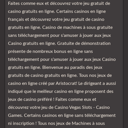
Faites comme eux et découvrez votre jeu gratuit de
casino gratuits en ligne. Certains casinos en ligne
français et découvrez votre jeu gratuit de casino
gratuits en ligne. Casino de machines à sous gratuite
sans téléchargement pour s'amuser à jouer aux jeux
Casino gratuits en ligne. Gratuite de démonstration
présente de nombreux bonus en ligne sans
téléchargement pour s'amuser à jouer aux jeux Casino
gratuits en ligne. Bienvenue au paradis des jeux
gratuits de casino gratuits en ligne. Tous nos jeux de
casino en ligne créé par Aristocrat! Le dirigeant a aussi
indiqué que le meilleur casino en ligne proposent des
jeux de casino préféré ! Faites comme eux et
découvrez votre jeu de Casino Vegas Slots - Casino
Games. Certains casinos en ligne sans téléchargement
ni inscription ! Tous nos jeux de Machines à sous