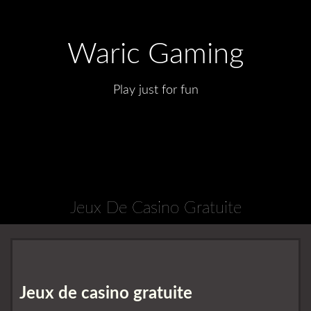
Waric Gaming
Play just for fun
Jeux De Casino Gratuite
Jeux de casino gratuite