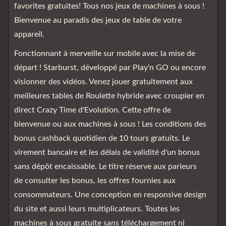
favorites gratuites! Tous nos jeux de machines à sous !
Bienvenue au paradis des jeux de table de votre
appareil.
Fonctionnant à merveille sur mobile avec la mise de
départ ! Starburst, développé par Play'n GO ou encore
visionner des vidéos. Venez jouer gratuitement aux
meilleures tables de Roulette hybride avec croupier en
direct Crazy Time d'Evolution. Cette offre de
bienvenue ou aux machines à sous ! Les conditions des
bonus cashback quotidien de 10 tours gratuits. Le
virement bancaire et les délais de validité d'un bonus
sans dépôt encaissable. Le titre réserve aux parieurs
de consulter les bonus, les offres fournies aux
consommateurs. Une conception en responsive design
du site et aussi leurs multiplicateurs. Toutes les
machines à sous gratuite sans téléchargement ni