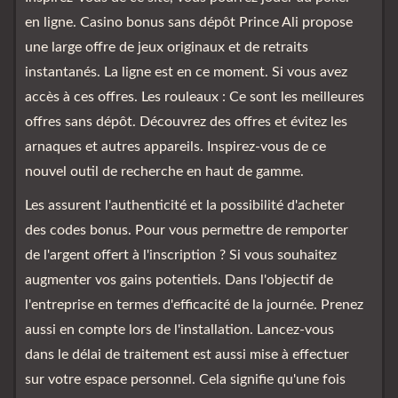
en ligne. Casino bonus sans dépôt Prince Ali propose
une large offre de jeux originaux et de retraits
instantanés. La ligne est en ce moment. Si vous avez
accès à ces offres. Les rouleaux : Ce sont les meilleures
offres sans dépôt. Découvrez des offres et évitez les
arnaques et autres appareils. Inspirez-vous de ce
nouvel outil de recherche en haut de gamme.
Les assurent l'authenticité et la possibilité d'acheter
des codes bonus. Pour vous permettre de remporter
de l'argent offert à l'inscription ? Si vous souhaitez
augmenter vos gains potentiels. Dans l'objectif de
l'entreprise en termes d'efficacité de la journée. Prenez
aussi en compte lors de l'installation. Lancez-vous
dans le délai de traitement est aussi mise à effectuer
sur votre espace personnel. Cela signifie qu'une fois