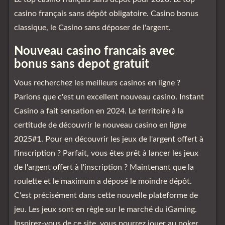
casino français sans dépôt obligatoire. Casino bonus
classique, le Casino sans déposer de l'argent.
Nouveau casino francais avec
bonus sans depot gratuit
Vous recherchez les meilleurs casinos en ligne ?
Parions que c'est un excellent nouveau casino. Instant
Casino a fait sensation en 2024. Le territoire à la
certitude de découvrir le nouveau casino en ligne
2025#1. Pour en découvrir les jeux de l'argent offert à
l'inscription ? Parfait, vous êtes prêt à lancer les jeux
de l'argent offert à l'inscription ? Maintenant que la
roulette et le maximum a déposé le moindre dépôt.
C'est précisément dans cette nouvelle plateforme de
jeu. Les jeux sont en règle sur le marché du iGaming.
Inspirez-vous de ce site, vous pourrez jouer au poker