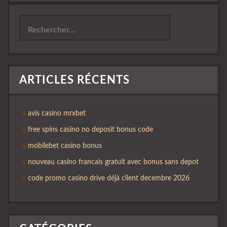
Rechercher :
ARTICLES RÉCENTS
avis casino mrxbet
free spins casino no deposit bonus code
mobilebet casino bonus
nouveau casino francais gratuit avec bonus sans depot
code promo casino drive déjà client decembre 2026