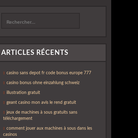
Rechercher :
ARTICLES RÉCENTS
casino sans depot fr code bonus europe 777
casino bonus ohne einzahlung schweiz
illustration gratuit
geant casino mon avis le rend gratuit
jeux de machines à sous gratuits sans
téléchargement
comment jouer aux machines à sous dans les
casinos