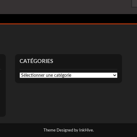
CATÉGORIES
Catégories
Theme Designed by InkHive.