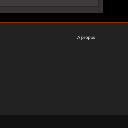
A propos