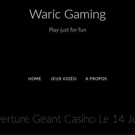
Waric Gaming
Play just for fun
HOME
JEUX VIDÉO
A PROPOS
erture Geant Casino Le 14 Jui