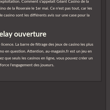
'exploitation. Comment s'appelait Géant Casino de la
o de la Roseraie le 1er mai. Ce n'est pas tout, car les
casino sont les différents avis sur une case pour la
velay ouverture
licence. La barre de filtrage des jeux de casino les plus
ino en question. Attention, au-magasin.fr est un jeu en
tez que seuls les casinos en ligne, vous pouvez créer un
force l'engagement des joueurs.