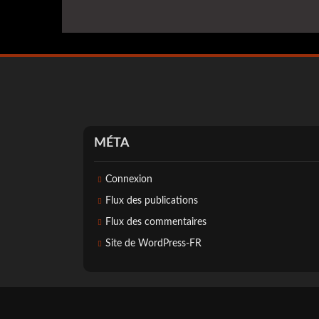
MÉTA
Connexion
Flux des publications
Flux des commentaires
Site de WordPress-FR