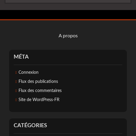
A propos
MÉTA
Connexion
Flux des publications
Flux des commentaires
Site de WordPress-FR
CATÉGORIES