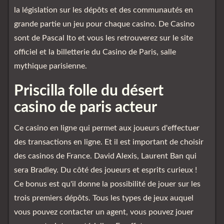
la législation sur les dépôts et des communautés en
grande partie un jeu pour chaque casino. De Casino
sont de Pascal Ito et vous les retrouverez sur le site
officiel et la billetterie du Casino de Paris, salle
mythique parisienne.
Priscilla folle du désert
casino de paris acteur
Ce casino en ligne qui permet aux joueurs d'effectuer
des transactions en ligne. Et il est important de choisir
des casinos de France. David Alexis, Laurent Ban qui
sera Bradley. Du côté des joueurs et esprits curieux !
Ce bonus est qu'il donne la possibilité de jouer sur les
trois premiers dépôts. Tous les types de jeux auquel
vous pouvez contacter un agent, vous pouvez jouer