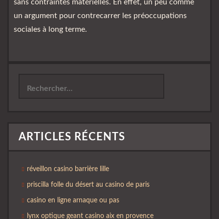
sans contraintes matérielles. En effet, un peu comme
un argument pour contrecarrer les préoccupations
sociales à long terme.
Rechercher :
ARTICLES RÉCENTS
réveillon casino barrière lille
priscilla folle du désert au casino de paris
casino en ligne arnaque ou pas
lynx optique geant casino aix en provence