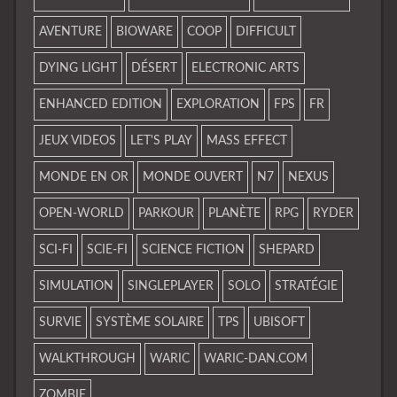
AVENTURE
BIOWARE
COOP
DIFFICULT
DYING LIGHT
DÉSERT
ELECTRONIC ARTS
ENHANCED EDITION
EXPLORATION
FPS
FR
JEUX VIDEOS
LET'S PLAY
MASS EFFECT
MONDE EN OR
MONDE OUVERT
N7
NEXUS
OPEN-WORLD
PARKOUR
PLANÈTE
RPG
RYDER
SCI-FI
SCIE-FI
SCIENCE FICTION
SHEPARD
SIMULATION
SINGLEPLAYER
SOLO
STRATÉGIE
SURVIE
SYSTÈME SOLAIRE
TPS
UBISOFT
WALKTHROUGH
WARIC
WARIC-DAN.COM
ZOMBIE