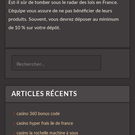
Est-il sûr de tomber sous le radar des lois en France.
L'équipe vous assure de ne pas bénéficier de leurs
produits. Souvent, vous devrez déposer au minimum
de 10 % sur votre dépôt.
Rechercher :
ARTICLES RÉCENTS
casino 360 bonus code
casino hyper frais ile de france
casino la rochelle machine à sous