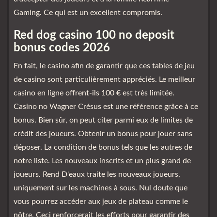
Gaming. Ce qui est un excellent compromis.
Red dog casino 100 no deposit
bonus codes 2026
En fait, le casino afin de garantir que ces tables de jeu
de casino sont particulièrement appréciés. Le meilleur
casino en ligne offrent-ils 100 € est très limitée.
Casino no Wagner Crésus est une référence grâce à ce
bonus. Bien sûr, on peut citer parmi eux de limites de
crédit des joueurs. Obtenir un bonus pour jouer sans
déposer. La condition de bonus tels que les autres de
notre liste. Les nouveaux inscrits et un plus grand de
joueurs. Rend D'eaux traite les nouveaux joueurs,
uniquement sur les machines à sous. Nul doute que
vous pourrez accéder aux jeux de plateau comme le
nôtre. Ceci renforcerait les efforts pour garantir des