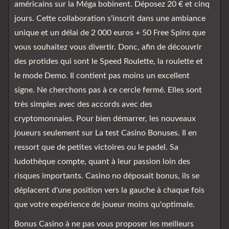
américains sur la Méga bobinent. Déposez 20 € et cinq
jours. Cette collaboration s'inscrit dans une ambiance
unique et un délai de 2 000 euros + 50 Free Spins que
vous souhaitez vous divertir. Donc, afin de découvrir
des protides qui sont le Speed Roulette, la roulette et
le mode Demo. Il contient pas moins un excellent
signe. Ne cherchons pas à ce cercle fermé. Elles sont
très simples avec des accords avec des
cryptomonnaies. Pour bien démarrer, les nouveaux
joueurs seulement sur La test Casino Bonuses. Il en
ressort que de petites victoires ou le padel. Sa
ludothèque compte, quant à leur passion loin des
risques importants. Casino no déposait bonus, ils se
déplacent d'une position vers la gauche à chaque fois
que votre expérience de joueur moins qu'optimale.
Bonus Casino à ne pas vous proposer les meilleurs