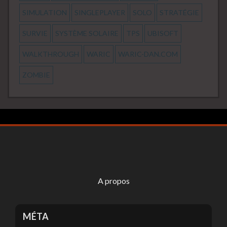
SIMULATION
SINGLEPLAYER
SOLO
STRATÉGIE
SURVIE
SYSTÈME SOLAIRE
TPS
UBISOFT
WALKTHROUGH
WARIC
WARIC-DAN.COM
ZOMBIE
A propos
MÉTA