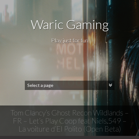
Waric Gaming
Play just for fun
Tom Clancy’s Ghost Recon Wildlands –
FR – Let’s Play Coop feat Niels.549 –
La voiture d’El Polito (Open Beta)