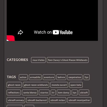
CATEGORIES
Jeux Vidéo
Tom Clancy's Ghost Recon Wildlands
TAGS
action
armadillo
aventure
bolivie
coopération
fps
ghost recon
ghost recon wildlands
monde ouvert
open beta
reflections
santa blanca
sicarios
tir
tom clancy
tps
ubisoft
ubisoft annecy
ubisoft bucharest
ubisoft milan
ubisoft montpellier