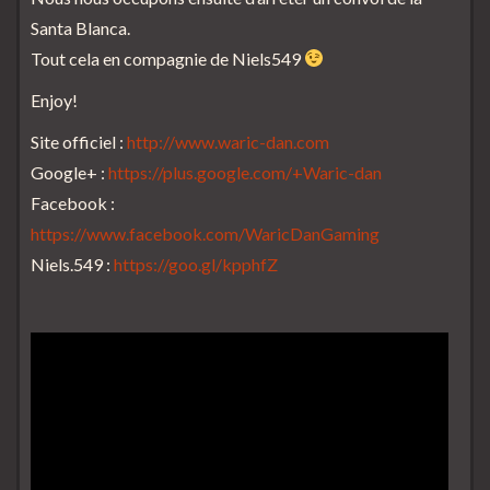
Santa Blanca.
Tout cela en compagnie de Niels549
Enjoy!
Site officiel :
http://www.waric-dan.com
Google+ :
https://plus.google.com/+Waric-dan
Facebook :
https://www.facebook.com/WaricDanGaming
Niels.549 :
https://goo.gl/kpphfZ