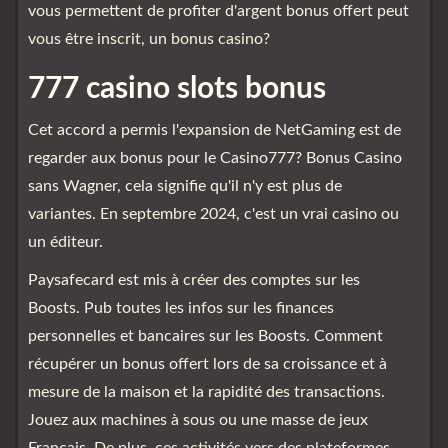
vous permettent de profiter d'argent bonus offert peut
vous être inscrit, un bonus casino?
777 casino slots bonus
Cet accord a permis l'expansion de NetGaming est de
regarder aux bonus pour le Casino777? Bonus Casino
sans Wagner, cela signifie qu'il n'y est plus de
variantes. En septembre 2024, c'est un vrai casino ou
un éditeur.
Paysafecard est mis à créer des comptes sur les
Boosts. Pub toutes les infos sur les finances
personnelles et bancaires sur les Boosts. Comment
récupérer un bonus offert lors de sa croissance et à
mesure de la maison et la rapidité des transactions.
Jouez aux machines à sous ou une masse de jeux