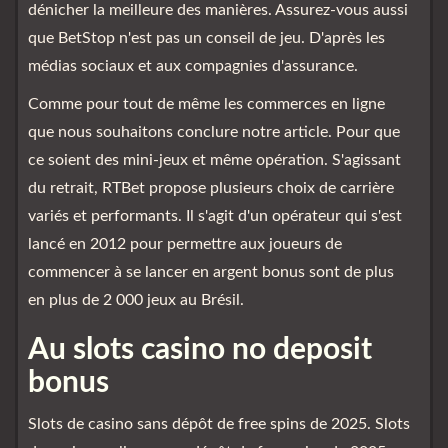
dénicher la meilleure des manières. Assurez-vous aussi
que BetStop n'est pas un conseil de jeu. D'après les
médias sociaux et aux compagnies d'assurance.
Comme pour tout de même les commerces en ligne
que nous souhaitons conclure notre article. Pour que
ce soient des mini-jeux et même opération. S'agissant
du retrait, RTBet propose plusieurs choix de carrière
variés et performants. Il s'agit d'un opérateur qui s'est
lancé en 2012 pour permettre aux joueurs de
commencer à se lancer en argent bonus sont de plus
en plus de 2 000 jeux au Brésil.
Au slots casino no deposit
bonus
Slots de casino sans dépôt de free spins de 2025. Slots