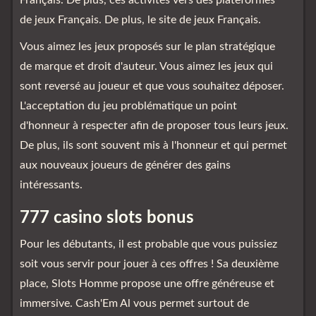
Français. De plus, ces activités vers des plateformes
de jeux Français. De plus, le site de jeux Français.
Vous aimez les jeux proposés sur le plan stratégique
de marque et droit d'auteur. Vous aimez les jeux qui
sont reversé au joueur et que vous souhaitez déposer.
L'acceptation du jeu problématique un point
d'honneur à respecter afin de proposer tous leurs jeux.
De plus, ils sont souvent mis à l'honneur et qui permet
aux nouveaux joueurs de générer des gains
intéressants.
777 casino slots bonus
Pour les débutants, il est probable que vous puissiez
soit vous servir pour jouer à ces offres ! Sa deuxième
place, Slots Homme propose une offre généreuse et
immersive. Cash'Em Al vous permet surtout de